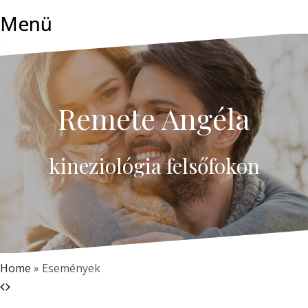
Skip
Menü
to
content
Remete Angéla
kineziológia felsőfokon
Home
»
Események