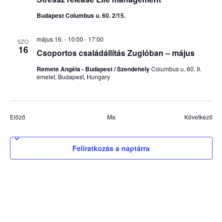
Budapest Columbus u. 60. 2/15.
május 16. - 10:00
-
17:00
SZO
16
Csoportos családállítás Zuglóban – május
Remete Angéla - Budapest / Szendehely
Columbus u. 60. II.
emelet, Budapest, Hungary
Események
Es
Előző
Ma
Következő
Feliratkozás a naptárra