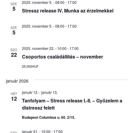
2025. november 5. - 08:00
-
17:00
i
SZE
é
a
u
5
Stressz release IV. Munka az érzelmekkel
n
m
g
k
y
á
2025. november 5. - 08:00
-
17:00
i
n
SZE
5
c
v
é
á
i
z
l
2025. november 22. - 10:00
-
17:00
SZO
e
ó
22
a
Csoportos családállítás – november
t
s
s
n
25.000HUF
z
n
a
t
január 2026
é
v
á
i
s
z
január 12.
-
január 13.
HÉT
g
12
a
Tanfolyam – Stress release I.-II. – Győzelem a
e
á
.
distressz felett
t
c
Budapest Columbus u. 60. 2/15.
e
i
ó
k
január 31. - 10:00
-
17:00
SZO