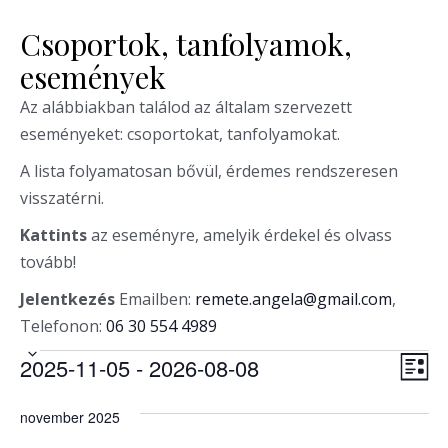
Csoportok, tanfolyamok,
események
Az alábbiakban találod az általam szervezett
eseményeket: csoportokat, tanfolyamokat.
A lista folyamatosan bővül, érdemes rendszeresen
visszatérni.
Kattints
az eseményre, amelyik érdekel és olvass
tovább!
Jelentkezés
Emailben:
remete.angela@gmail.com
,
Telefonon:
06 30 554 4989
Események
N
E
2025-11-05
 - 
2026-08-08
L
s
a
D
i
e
november 2025
á
s
v
m
t
t