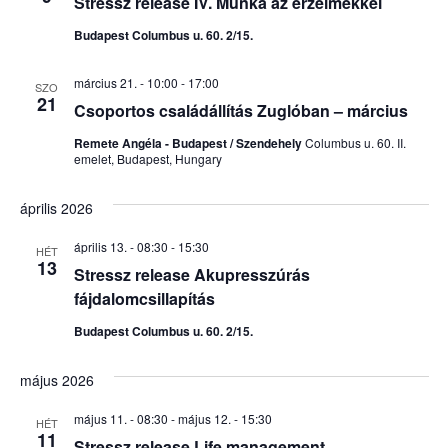
Stressz release IV. Munka az érzelmekkel
Budapest Columbus u. 60. 2/15.
március 21. - 10:00
-
17:00
SZO
21
Csoportos családállítás Zuglóban – március
Remete Angéla - Budapest / Szendehely
Columbus u. 60. II.
emelet, Budapest, Hungary
április 2026
április 13. - 08:30
-
15:30
HÉT
13
Stressz release Akupresszúrás
fájdalomcsillapítás
Budapest Columbus u. 60. 2/15.
május 2026
május 11. - 08:30
-
május 12. - 15:30
HÉT
11
Stressz release Life management