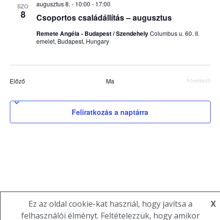
augusztus 8. - 10:00
-
17:00
i
SZO
é
a
u
8
Csoportos családállítás – augusztus
n
m
g
k
y
Remete Angéla - Budapest / Szendehely
Columbus u. 60. II.
á
emelet, Budapest, Hungary
i
n
c
v
é
á
i
z
l
Események
Előző
Ma
Következő
e
ó
Esemény
a
t
s
s
n
Feliratkozás a naptárra
z
n
a
t
é
v
á
i
s
z
g
a
e
á
.
t
c
e
i
Ez az oldal cookie-kat használ, hogy javítsa a
X
ó
k
felhasználói élményt. Feltételezzük, hogy amikor