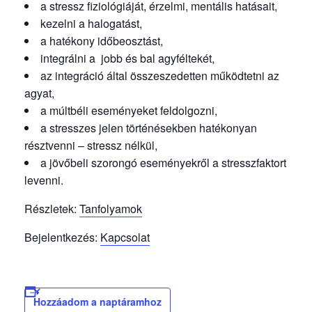
a stressz fiziológiáját, érzelmi, mentális hatásait,
kezelni a halogatást,
a hatékony időbeosztást,
integrálni a jobb és bal agyféltekét,
az integráció által összeszedetten működtetni az
agyat,
a múltbéli eseményeket feldolgozni,
a stresszes jelen történésekben hatékonyan
résztvenni – stressz nélkül,
a jövőbeli szorongó eseményekről a stresszfaktort
levenni.
Részletek:
Tanfolyamok
Bejelentkezés:
Kapcsolat
Hozzáadom a naptáramhoz