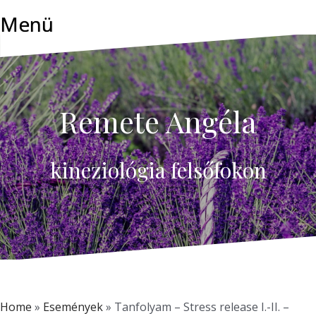
Skip
Menü
to
content
Remete Angéla
kineziológia felsőfokon
Home
»
Események
»
Tanfolyam – Stress release I.-II. –