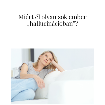
Miért él olyan sok ember
„hallucinációban”?
2025-12-23
angelaremete
Írások