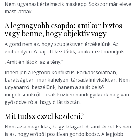
Nem ugyanazt értelmezik másképp. Sokszor már eleve
mást látnak.
A legnagyobb csapda: amikor biztos
vagy benne, hogy objektív vagy
A gond nem az, hogy szubjektíven érzékelünk. Az
ember ilyen. A baj ott kezdődik, amikor ezt mondjuk:
„Amit én látok, az a tény.”
Innen jön a legtöbb konfliktus. Párkapcsolatban,
barátságban, munkahelyen, társadalmi vitákban. Nem
ugyanarról beszélünk, hanem a saját belső
megéléseinkről – csak közben mindegyikünk meg van
győződve róla, hogy ő lát tisztán.
Mit tudsz ezzel kezdeni?
Nem az a megoldás, hogy letagadod, amit érzel. És nem
is az, hogy erőből pozitívan gondolkodsz. A legjobb,