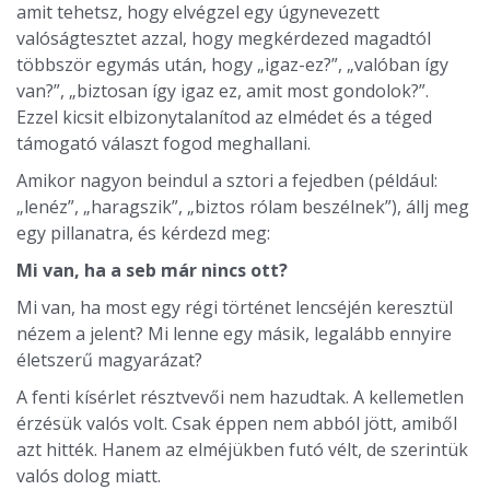
amit tehetsz, hogy elvégzel egy úgynevezett
valóságtesztet azzal, hogy megkérdezed magadtól
többször egymás után, hogy „igaz-ez?”, „valóban így
van?”, „biztosan így igaz ez, amit most gondolok?”.
Ezzel kicsit elbizonytalanítod az elmédet és a téged
támogató választ fogod meghallani.
Amikor nagyon beindul a sztori a fejedben (például:
„lenéz”, „haragszik”, „biztos rólam beszélnek”), állj meg
egy pillanatra, és kérdezd meg:
Mi van, ha a seb már nincs ott?
Mi van, ha most egy régi történet lencséjén keresztül
nézem a jelent? Mi lenne egy másik, legalább ennyire
életszerű magyarázat?
A fenti kísérlet résztvevői nem hazudtak. A kellemetlen
érzésük valós volt. Csak éppen nem abból jött, amiből
azt hitték. Hanem az elméjükben futó vélt, de szerintük
valós dolog miatt.