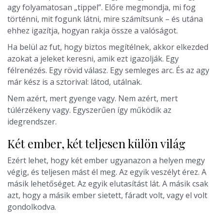
agy folyamatosan „tippel”. Előre megmondja, mi fog
történni, mit fogunk látni, mire számítsunk – és utána
ehhez igazítja, hogyan rakja össze a valóságot.
Ha belül az fut, hogy biztos megítélnek, akkor elkezded
azokat a jeleket keresni, amik ezt igazolják. Egy
félrenézés. Egy rövid válasz. Egy semleges arc. És az agy
már kész is a sztorival: látod, utálnak.
Nem azért, mert gyenge vagy. Nem azért, mert
túlérzékeny vagy. Egyszerűen így működik az
idegrendszer.
Két ember, két teljesen külön világ
Ezért lehet, hogy két ember ugyanazon a helyen megy
végig, és teljesen mást él meg. Az egyik veszélyt érez. A
másik lehetőséget. Az egyik elutasítást lát. A másik csak
azt, hogy a másik ember sietett, fáradt volt, vagy el volt
gondolkodva.