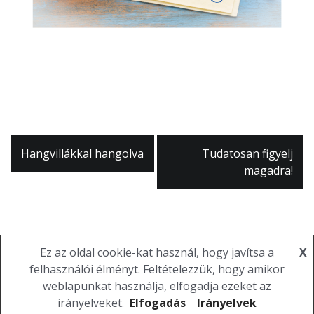
Bejegyzés
Hangvillákkal hangolva
Tudatosan figyelj
navigáció
magadra!
Ez az oldal cookie-kat használ, hogy javítsa a
X
felhasználói élményt. Feltételezzük, hogy amikor
weblapunkat használja, elfogadja ezeket az
Proudly powered by WordPress
|
Theme:
Oblique
by
irányelveket.
Elfogadás
Irányelvek
Themeisle.