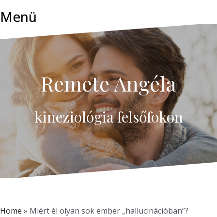
Skip
Menü
to
content
Remete Angéla
kineziológia felsőfokon
Home
»
Miért él olyan sok ember „hallucinációban”?