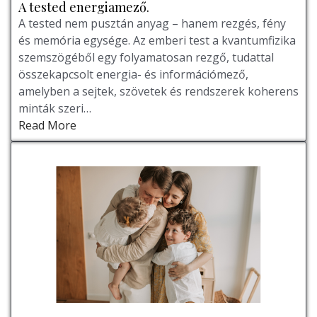
A tested energiamező.
A tested nem pusztán anyag – hanem rezgés, fény
és memória egysége. Az emberi test a kvantumfizika
szemszögéből egy folyamatosan rezgő, tudattal
összekapcsolt energia- és információmező,
amelyben a sejtek, szövetek és rendszerek koherens
minták szeri…
Read More