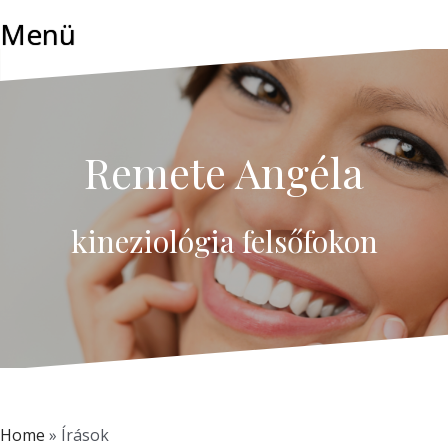
Skip
Menü
to
content
Remete Angéla
kineziológia felsőfokon
Home
»
Írások