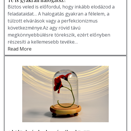
Te is gyakran halogatsz?
Biztos veled is előfordul, hogy inkább elodázod a
feladataidat… A halogatás gyakran a félelem, a
túlzott elvárások vagy a perfekcionizmus
következménye.Az agy rövid távú
megkönnyebbülésre törekszik, ezért előnyben
részesíti a kellemesebb tevéke…
Read More