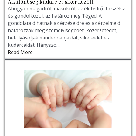
A különbség kudarc és siker között
Ahogyan magadról, másokról, az életedről beszélsz
és gondolkozol, az határoz meg Téged. A
gondolataid hatnak az érzéseidre és az érzelmeid
határozzák meg személyiségedet, közérzetedet,
befolyásolják mindennapjaidat, sikereidet és
kudarcaidat. Hányszo…
Read More